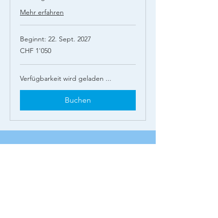
Mehr erfahren
Beginnt: 22. Sept. 2027
1'050
CHF 1'050
Schweizer
Franken
Verfügbarkeit wird geladen ...
Buchen
Termine immer auf Kurs
Hier E-Mail Adresse eintragen: