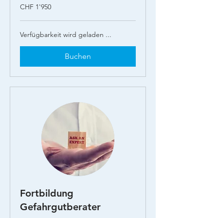
1'950
CHF 1'950
Schweizer
Franken
Verfügbarkeit wird geladen ...
Buchen
Fortbildung
Gefahrgutberater