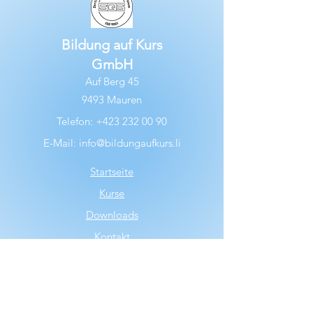
Bildung auf Kurs
GmbH
Auf Berg 45
9493 Mauren
Telefon:
+423 232 00 90
E-Mail:
info@bildungaufkurs.li
S
tartseite
Kurse
Downloads
Kontakt
Datenschutzerklärung