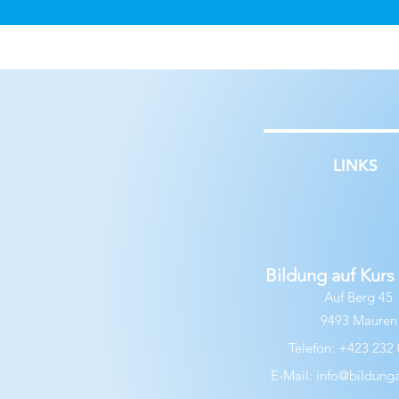
LINKS
Bildung auf Kur
Auf Berg 45
9493 Mauren
Telefon: +423 232 
E-Mail:
info@bildungau