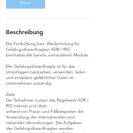
.
Weiter
M
ä
r
z
2
Beschreibung
0
2
Die Fortbildung bwz. Wiederholung für
7
Gefahrgutbeauftragten ADR / RID
beinhaltet alle bereits vorhandenen Module.
Der Gefahrgutbeauftragte ist für das
Umschlagen (verpacken, versenden, laden
und entladen) gefährlicher Güter im
Unternehmen zuständig.
Ziele
Die Teilnehmer nutzen das Regelwerk ADR /
RID intensiv und üben
anhand von Praxis- und Fallbeispielen die
Anwendung der internationalen und
nationalen Verordnungen. Die Aufgaben
des Gefahrgutbeauftragten werden