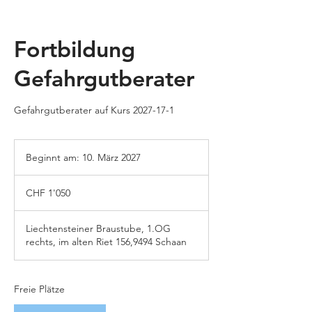
Fortbildung
Gefahrgutberater
Gefahrgutberater auf Kurs 2027-17-1
Beginnt am: 10. März 2027
B
e
1'050
g
Schweizer
CHF 1'050
Franken
i
n
n
Liechtensteiner Braustube, 1.OG
t
rechts, im alten Riet 156,9494 Schaan
a
m
:
Freie Plätze
1
0