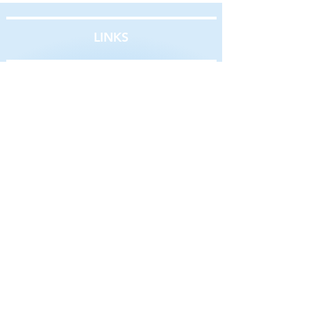
LINKS
ÜBER UNS
Bildung auf Kurs
GmbH
Auf Berg 45
9493 Mauren
Telefon:
+423 232 00 90
E-Mail:
info@bildungaufkurs.li
S
tartseite