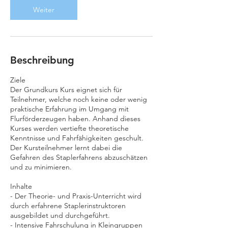
:
Weiter
1
7
.
A
u
Beschreibung
g
.
Ziele
Der Grundkurs Kurs eignet sich für
Teilnehmer, welche noch keine oder wenig
praktische Erfahrung im Umgang mit
Flurförderzeugen haben. Anhand dieses
Kurses werden vertiefte theoretische
Kenntnisse und Fahrfähigkeiten geschult.
Der Kursteilnehmer lernt dabei die
Gefahren des Staplerfahrens abzuschätzen
und zu minimieren.
Inhalte
- Der Theorie- und Praxis-Unterricht wird
durch erfahrene Staplerinstruktoren
ausgebildet und durchgeführt.
- Intensive Fahrschulung in Kleingruppen