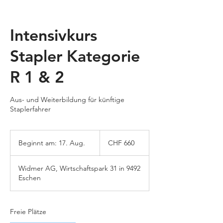
Intensivkurs
Stapler Kategorie
R 1 & 2
Aus- und Weiterbildung für künftige
Staplerfahrer
660
Schweizer
Beginnt am: 17. Aug.
B
CHF 660
Franken
e
g
Widmer AG, Wirtschaftspark 31 in 9492
i
Eschen
n
n
t
a
Freie Plätze
m