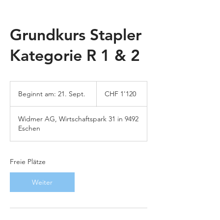
Grundkurs Stapler
Kategorie R 1 & 2
1'120
Schweizer
Beginnt am: 21. Sept.
B
CHF 1'120
Franken
e
g
Widmer AG, Wirtschaftspark 31 in 9492
i
Eschen
n
n
t
a
Freie Plätze
m
:
Weiter
2
1
.
S