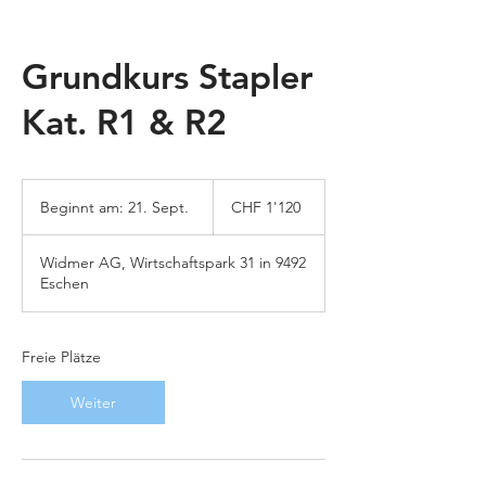
Grundkurs Stapler
Kat. R1 & R2
1'120
Schweizer
Beginnt am: 21. Sept.
B
CHF 1'120
Franken
e
g
Widmer AG, Wirtschaftspark 31 in 9492
i
Eschen
n
n
t
a
Freie Plätze
m
:
Weiter
2
1
.
S