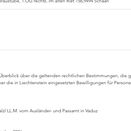
Braustube, 1.OG rechts, im alten Riet 156,9494 Schaan
i
n
n
t
a
m
:
2
2
.
 Überblick über die geltenden rechtlichen Bestimmungen, die g
O
r die in Liechtenstein eingesetzten Bewilligungen für Persone
k
t
.
alzl LL.M. vom Ausländer- und Passamt in Vaduz