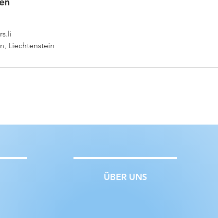
en
s.li
n, Liechtenstein
ÜBER UNS