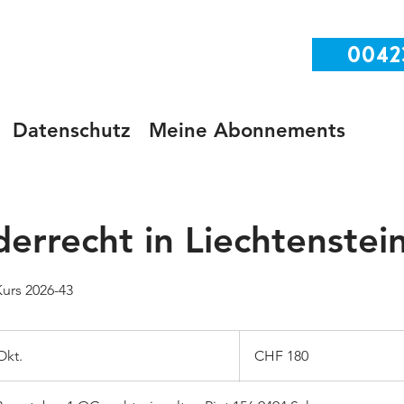
0042
Datenschutz
Meine Abonnements
errecht in Liechtenstei
urs 2026-43
180
Schweizer
Okt.
B
CHF 180
Franken
e
g