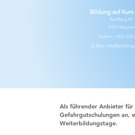
Bildung auf Kur
Auf Berg 45
9493 Mauren
Telefon: +423 232 
E-Mail:
info@bildungau
Als führender Anbieter für
Gefahrgutschulungen an, w
Weiterbildungstage.