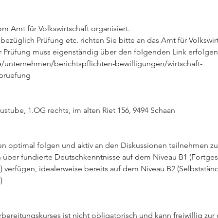
m Amt für Volkswirtschaft organisiert.
ezüglich Prüfung etc. richten Sie bitte an das Amt für Volkswirt
 Prüfung muss eigenständig über den folgenden Link erfolgen
/de/unternehmen/berichtspflichten-bewilligungen/wirtschaft-
pruefung
ustube, 1.OG rechts, im alten Riet 156, 9494 Schaan
n optimal folgen und aktiv an den Diskussionen teilnehmen zu
über fundierte Deutschkenntnisse auf dem Niveau B1 (Fortges
verfügen, idealerweise bereits auf dem Niveau B2 (Selbststän
)
ereitungskurses ist nicht obligatorisch und kann freiwillig zur