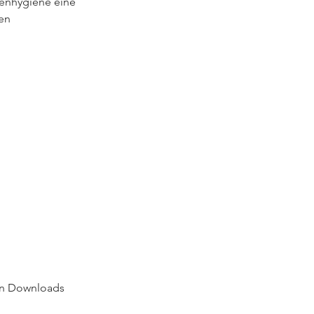
henhygiene eine
sen
den Downloads