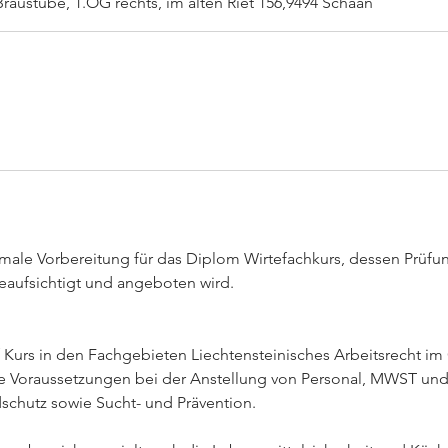
Braustube, 1.OG rechts, im alten Riet 156,9494 Schaan
i
n
n
t
a
m
:
2
7
.
imale Vorbereitung für das Diplom Wirtefachkurs, dessen Prüf
F
beaufsichtigt und angeboten wird.
e
b
.
f Kurs in den Fachgebieten Liechtensteinisches Arbeitsrecht i
2
e Voraussetzungen bei der Anstellung von Personal, MWST und 
0
chutz sowie Sucht- und Prävention.
2
7