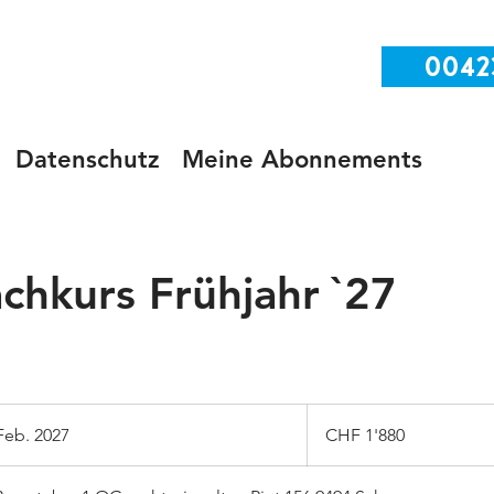
0042
Datenschutz
Meine Abonnements
chkurs Frühjahr `27
1'880
Schweizer
Feb. 2027
B
CHF 1'880
Franken
e
g