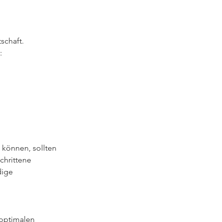
schaft.
:
 können, sollten
chrittene
dige
 optimalen