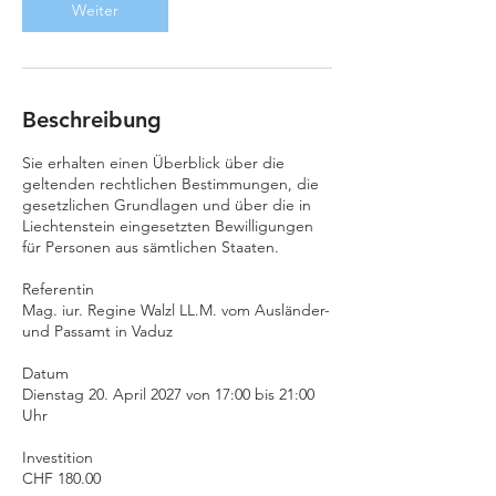
.
Weiter
A
p
r
.
2
Beschreibung
0
2
Sie erhalten einen Überblick über die
7
geltenden rechtlichen Bestimmungen, die
gesetzlichen Grundlagen und über die in
Liechtenstein eingesetzten Bewilligungen
für Personen aus sämtlichen Staaten.
Referentin
Mag. iur. Regine Walzl LL.M. vom Ausländer-
und Passamt in Vaduz
Datum
Dienstag 20. April 2027 von 17:00 bis 21:00
Uhr
Investition
CHF 180.00