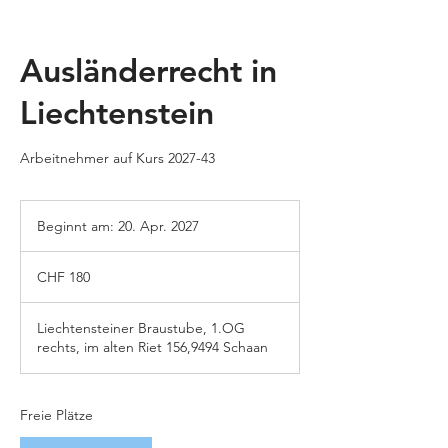
Ausländerrecht in
Liechtenstein
Arbeitnehmer auf Kurs 2027-43
Beginnt am: 20. Apr. 2027
B
e
180
g
Schweizer
CHF 180
Franken
i
n
n
Liechtensteiner Braustube, 1.OG
t
rechts, im alten Riet 156,9494 Schaan
a
m
:
Freie Plätze
2
0