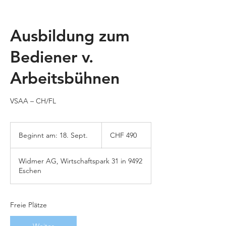
Ausbildung zum
Bediener v.
Arbeitsbühnen
VSAA – CH/FL
490
Schweizer
Beginnt am: 18. Sept.
B
CHF 490
Franken
e
g
Widmer AG, Wirtschaftspark 31 in 9492
i
Eschen
n
n
t
a
Freie Plätze
m
: