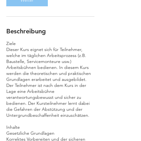
Weiter
1
8
.
S
e
Beschreibung
p
t
Ziele
.
Dieser Kurs eignet sich für Teilnehmer,
welche im täglichen Arbeitsprozess (z.B.
Baustelle, Servicemonteure usw.)
Arbeitsbühnen bedienen. In diesem Kurs
werden die theoretischen und praktischen
Grundlagen erarbeitet und ausgebildet.
Der Teilnehmer ist nach dem Kurs in der
Lage eine Arbeitsbühne
verantwortungsbewusst und sicher zu
bedienen. Der Kursteilnehmer lernt dabei
die Gefahren der Abstützung und der
Untergrundbeschaffenheit einzuschätzen.
Inhalte
Gesetzliche Grundlagen
Korrektes Vorbereiten und der sicheren